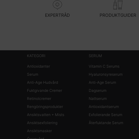
EXPERTRÅD
PRODUKTGUIDER
KATEGORI
SERUM
Footer navigation
Antioxidanter
Vitamin C Serums
Serum
Hyaluronsyreserum
Anti-Age Hudvård
Anti-Age Serum
Fuktgivande Cremer
Dagserum
Retinolcremer
Nattserum
Rengöringsprodukter
Antioxidantserum
Ansiktsvatten + Mists
Exfolierande Serum
Ansiktsexfoliering
Återfuktande Serum
Ansiktsmasker
Ögonvård