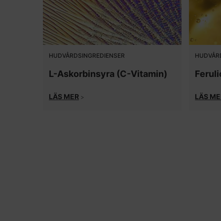
HUDVÅRDSINGREDIENSER
HUDVÅR
L-Askorbinsyra (C-Vitamin)
Feruli
LÄS MER
LÄS ME
>