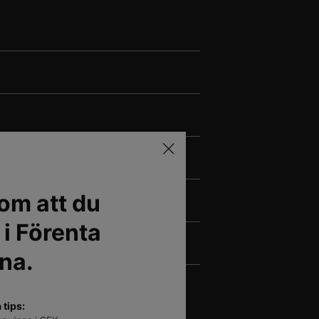
om att du
 i Förenta
na.
tips: