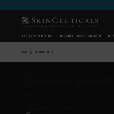
HITTA MIN RUTIN
HUDVÅRD
BÄSTSÄLJARE
HUD
Main content
Hem
Ingredienser
Phloretin (Floreti
Fördelar med att lägga till floretin i din hudvårdsrutin.
VANLIGA FRÅGOR OM FLORETIN >