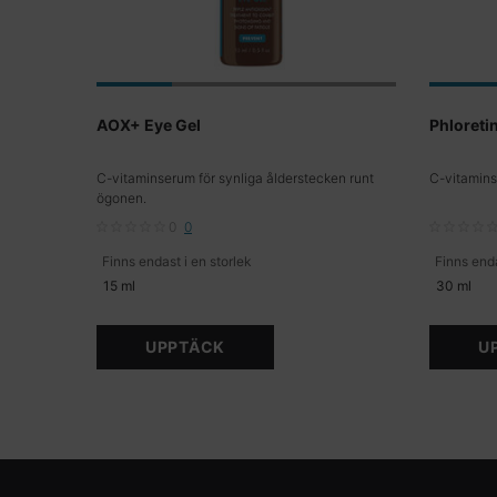
AOX+ Eye Gel
Phloreti
C-vitaminserum för synliga ålderstecken runt
C-vitamins
ögonen.
0
0
Finns endast i en storlek
Finns enda
15 ml
30 ml
UPPTÄCK
U