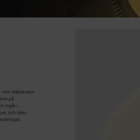
ar mot miljöskador
cken på
n ingår i
Eye, och dess
muleringar.