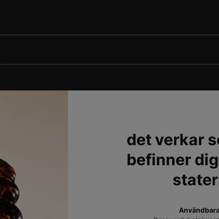
Vad är phloretin?
Vilken effekt har phloretin för huden?
Kan jag använda phloretin med retinol?
det verkar s
Kan phloretin kombineras med C-vitamin?
befinner dig
Kan phloretin kombineras med niacinamid?
stater
Användbara 