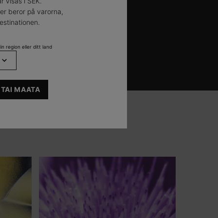
r visas i SEK.
der beror på varorna,
stinationen.
n region eller ditt land
 TAI MAATA