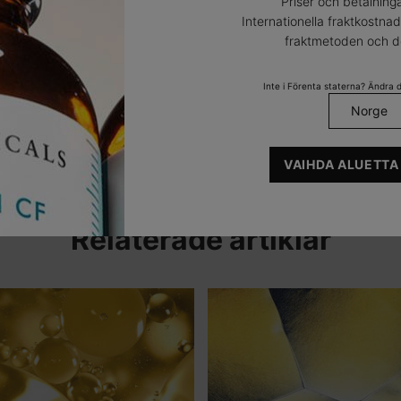
Priser och betalninga
Internationella fraktkostna
fraktmetoden och de
Inte i Förenta staterna? Ändra di
VAIHDA ALUETTA
Relaterade artiklar