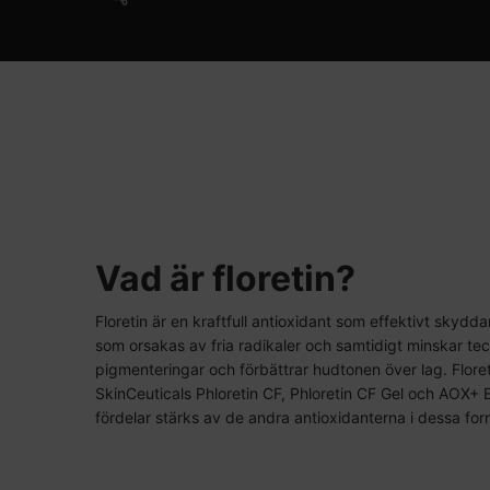
Vad är floretin?
Floretin är en kraftfull antioxidant som effektivt skydd
som orsakas av fria radikaler och samtidigt minskar te
pigmenteringar och förbättrar hudtonen över lag. Floreti
SkinCeuticals Phloretin CF, Phloretin CF Gel och AOX+ 
fördelar stärks av de andra antioxidanterna i dessa for