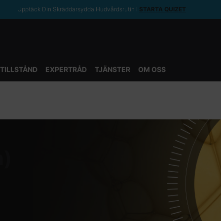
Upptäck Din Skräddarsydda Hudvårdsrutin ǀ
STARTA QUIZET
TILLSTÅND
EXPERTRÅD
TJÄNSTER
OM OSS
n)