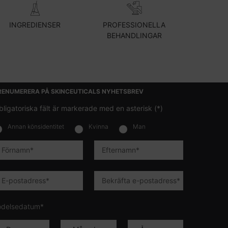
INGREDIENSER
PROFESSIONELLA
BEHANDLINGAR
RENUMERERA PÅ SKINCEUTICALS NYHETSBREV
bligatoriska fält är markerade med en asterisk (*)
Annan könsidentitet
Kvinna
Man
lettersignup.title.legend
Förnamn
*
Efternamn
*
E-postadress
*
Bekräfta e-postadress
*
ödelsedatum*