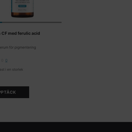
n CF med ferulic acid
erum för pigmentering
0
0
st i en storlek
PPTÄCK