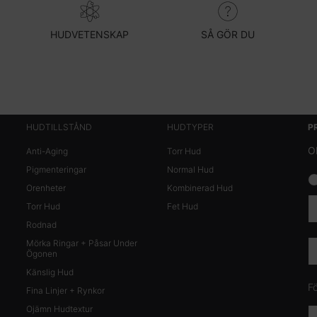
HUDVETENSKAP
SÅ GÖR DU
HUDTILLSTÅND
HUDTYPER
P
O
Anti-Aging
Torr Hud
Pigmenteringar
Normal Hud
news
Orenheter
Kombinerad Hud
Torr Hud
Fet Hud
Rodnad
Mörka Ringar + Påsar Under
Ögonen
Känslig Hud
F
Fina Linjer + Rynkor
Ojämn Hudtextur