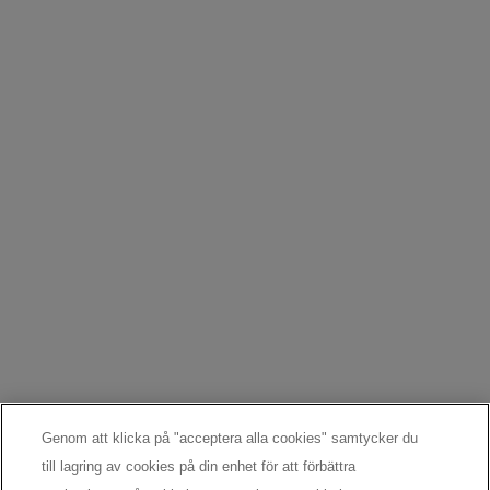
TILLVERKARINFORMATION
COSMETIQUE ACTIVE INTERNATIONAL
Distributed by CAI 62 quai Charles Pasqua 92300
Levallois-Perret France
consumercare@dk.oaccare.com
Följ oss
Argentina
|
Australien
|
Österrike
|
Belgien
|
Brasilien
|
Kanada
|
Chile
|
Chinese
Mainland
|
Danmark
|
Finland
|
Frankrike
|
Tyskland
|
Grekland
|
Hong Kong, SAR
|
Italien
|
Libanon
|
Mexiko
|
Nederländerna
|
Norge
|
Peru
|
Polen
|
Portugal
|
Ryssland
|
Singapore
|
Sydafrika
|
Spanien
|
Sverige
|
Schweiz
|
Turkiet
|
Storbritannien
|
Förenade Arabemiraten
|
USA
Copyright 2024 SkinCeuticals. Med ensamrätt.
Cookieinställningar
Genom att klicka på "acceptera alla cookies" samtycker du
till lagring av cookies på din enhet för att förbättra