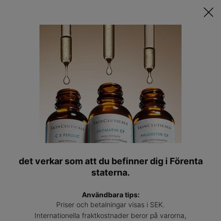
Upptäck Din Skräddarsydda Hudvårdsrutin ǀ
STARTA QUIZET
Hitta
en
Main content
expert
det verkar som att du befinner dig i Förenta
staterna.
Användbara tips:
Priser och betalningar visas i SEK.
Internationella fraktkostnader beror på varorna,