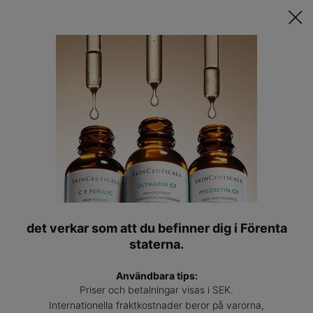
Upptäck Din Skräddarsydda Hudvårdsrutin ǀ
STARTA QUIZET
Hitta
en
Main content
expert
Hyaluronsyra serum
Återfukta och exfoliera med Retexturing Activator
Återfukta och jämna ut med Hydrating B5
Återfukta och ge volym med H.A. Intensfier Multi-Glycan
Återfukta och lugna med Phyto Corrective
det verkar som att du befinner dig i Förenta
LÄS MER OM HYALURONSYRASERUM
👁
staterna.
Användbara tips:
Priser och betalningar visas i SEK.
Sort By
Filter
Filtermeny
Internationella fraktkostnader beror på varorna,