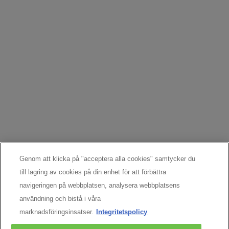
Argentina
|
Australien
|
Österrike
|
Belgien
|
Brasilien
|
Kanada
|
Chile
|
Chinese
Mainland
|
Danmark
|
Finland
|
Frankrike
|
Tyskland
|
Grekland
|
Hong Kong, SAR
|
Italien
|
Libanon
|
Mexiko
|
Nederländerna
|
Norge
|
Peru
|
Polen
|
Portugal
|
Ryssland
|
Singapore
|
Sydafrika
|
Spanien
|
Sverige
|
Schweiz
|
Turkiet
|
Storbritannien
|
Förenade Arabemiraten
|
USA
Copyright 2024 SkinCeuticals. Med ensamrätt.
Cookieinställningar
Genom att klicka på "acceptera alla cookies" samtycker du
till lagring av cookies på din enhet för att förbättra
navigeringen på webbplatsen, analysera webbplatsens
användning och bistå i våra
marknadsföringsinsatser.
Integritetspolicy