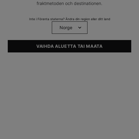
fraktmetoden och destinationen.
NYTT
GENOMBROTT
Inte i Förenta staterna? Ändra din region eller ditt land
VAIHDA ALUETTA TAI MAATA
Hyaluronic Acid Intensifier
Multi-Glycan
Ett hyaluronsyraserum som
ger volym och fyllighet.
0
0
Finns endast i en storlek
30 ml
UPPTÄCK