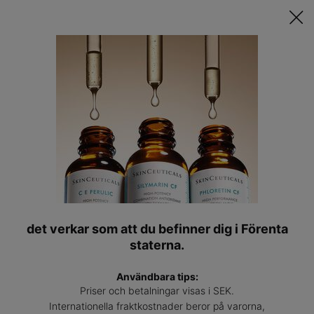
Upptäck Din Skräddarsydda Hudvårdsrutin ǀ
STARTA QUIZET
Hitta
en
Main content
expert
Back to Physician Advice
det verkar som att du befinner dig i Förenta
staterna.
Användbara tips:
Priser och betalningar visas i SEK.
Internationella fraktkostnader beror på varorna,