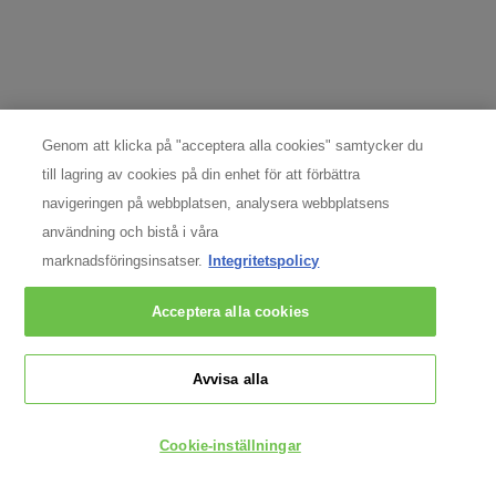
Denna webbplats skyddas av Cloudflare och dess integritetspolicy.
REGISTRERA MIG
Genom att klicka på "acceptera alla cookies" samtycker du
DATASKYDDSOMBUD
till lagring av cookies på din enhet för att förbättra
navigeringen på webbplatsen, analysera webbplatsens
För frågor och förfrågningar angående individuella rättigheter
kontakta: Nordic Data Protection Officer,
användning och bistå i våra
nordicdpo@loreal.com
marknadsföringsinsatser.
Integritetspolicy
& 08 598 969 30.
Acceptera alla cookies
TILLVERKARINFORMATION
COSMETIQUE ACTIVE INTERNATIONAL
Distributed by CAI 62 quai Charles Pasqua 92300
Avvisa alla
Levallois-Perret France
consumercare@dk.oaccare.com
Cookie-inställningar
Följ oss