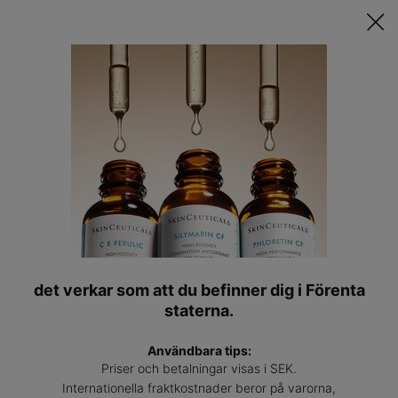
Upptäck Din Skräddarsydda Hudvårdsrutin ǀ
STARTA QUIZET
Hitta
en
Main content
expert
Serum
SkinCeuticals serum är koncentrerade formulas som är
utformade för att hjälpa till att förebygga och korrigera
synligheten på specifika hudtillstånd.
det verkar som att du befinner dig i Förenta
LÄS MER OM SERUM
👁
staterna.
Användbara tips:
Priser och betalningar visas i SEK.
Shop by Serum Category
Internationella fraktkostnader beror på varorna,