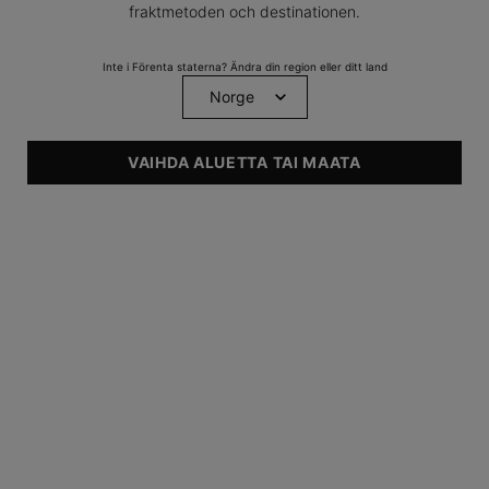
fraktmetoden och destinationen.
Inte i Förenta staterna? Ändra din region eller ditt land
VAIHDA ALUETTA TAI MAATA
Vitamin C Serum
Hyaluronsyra
Anti-Aging
Dags
Serum
Serum
Sort By
Filter
Filtermeny