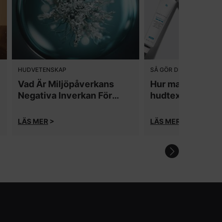
HUDVETENSKAP
SÅ GÖR DU
Vad Är Miljöpåverkans
Hur man förbättr
Negativa Inverkan För
hudtexturen
Huden?
LÄS MER
>
LÄS MER
>