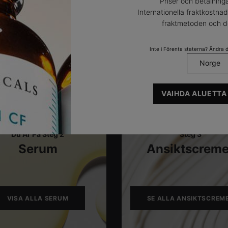
Priser och betalninga
Internationella fraktkostna
Slutför Din Rutin
fraktmetoden och de
Inte i Förenta staterna? Ändra di
VAIHDA ALUETTA
Du Är På Steg 2
Steg 3
Serum
Ansiktscreme
VISA ALLA SERUM
SE ALLA ANSIKTSCREM