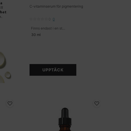
C-vitaminserum för pigmentering
0
0
Finns endast i en storlek
30 ml
UPPTÄCK