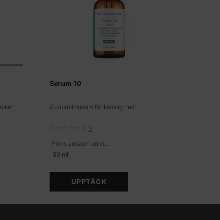
Serum 10
tecken
C-vitaminserum för känslig hud
0
0
Finns endast i en storlek
30 ml
UPPTÄCK