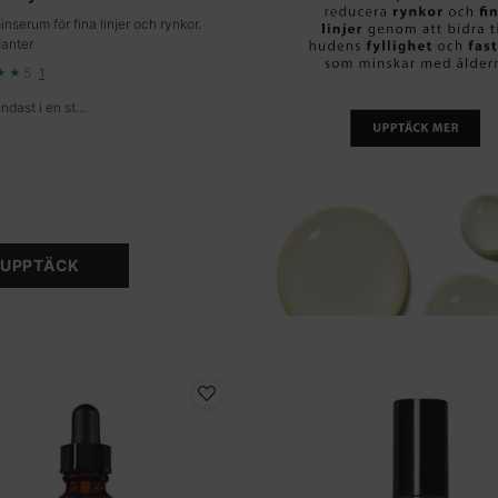
nserum för fina linjer och rynkor.
danter
5
1
Finns endast i en storlek
UPPTÄCK