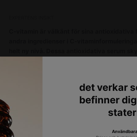
EXPERTENS INSIKT
C-vitamin är välkänt för sina antioxidativa
andra ingredienser i C-vitaminformuleringar
helt ny nivå. Dessa antioxidativa serum s
reducerar synligheten på ålderstecken som 
Dr. Wassim Taktouk
det verkar s
Board Certified Dermatologist
befinner dig
Taktouk Clinic
stater
Användbara 