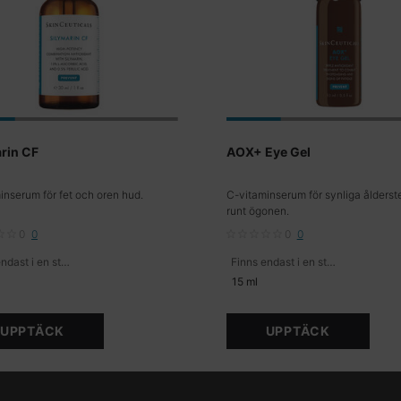
rin CF
AOX+ Eye Gel
inserum för fet och oren hud.
C-vitaminserum för synliga ålders
runt ögonen.
0
0
0
0
Finns endast i en storlek
Finns endast i en storlek
15 ml
UPPTÄCK
UPPTÄCK