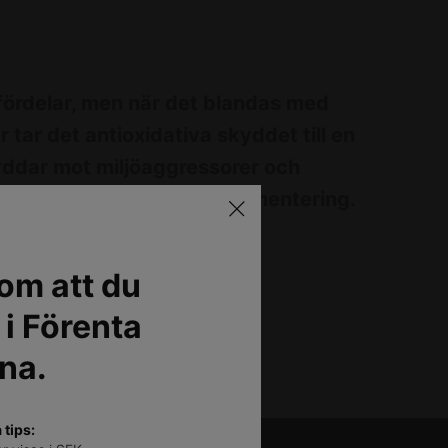
 fördelar, men när det blandas med
 tar det antioxidativa skyddet till en
kyddar mot miljöaggressorer och
fina linjer, rynkor och pigmentering.
om att du
 i Förenta
na.
tips: