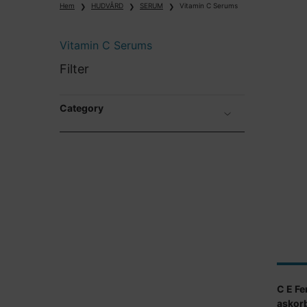
Hem
HUDVÅRD
SERUM
Vitamin C Serums
Vitamin C Serums
Vitamin C Serums
Filter
Category
C E Fe
askor