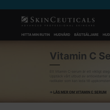
HITTA MIN RUTIN
HUDVÅRD
BÄSTSÄLJARE
HUD
Main content
Vitamin C S
Ett Vitamin C-serum är ett viktigt steg
Upptäck vårt utbud av antioxidanter so
radikaler som kan leda till uppkomsten
LÄS MER OM VITAMIN C SERUM
👁