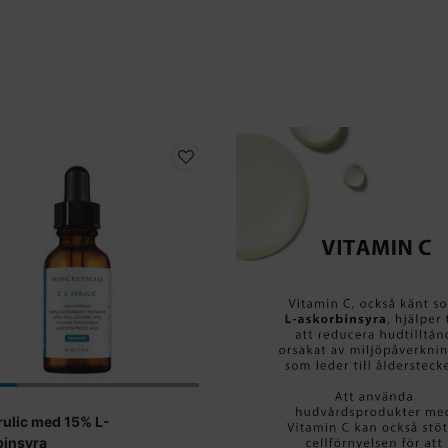
rulic med 15% L-
binsyra