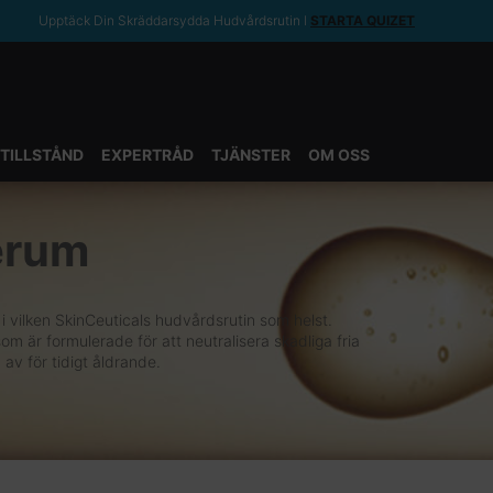
Upptäck Din Skräddarsydda Hudvårdsrutin ǀ
STARTA QUIZET
TILLSTÅND
EXPERTRÅD
TJÄNSTER
OM OSS
erum
 i vilken SkinCeuticals hudvårdsrutin som helst.
m är formulerade för att neutralisera skadliga fria
 av för tidigt åldrande.