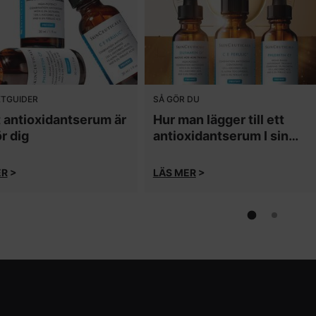
TGUIDER
SÅ GÖR DU
t antioxidantserum är
Hur man lägger till ett
ör dig
antioxidantserum I sin
rutin
ER
>
LÄS MER
>