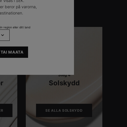
r visas i SEK.
der beror på varorna,
stinationen.
n region eller ditt land
 TAI MAATA
Steg 4
r
Solskydd
ER
SE ALLA SOLSKYDD