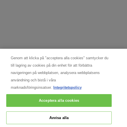
consumercare@dk.oaccare.com
Följ oss
Argentina
|
Australien
|
Österrike
|
Belgien
|
Brasilien
|
Kanada
|
Chile
|
Chinese
Mainland
|
Danmark
|
Finland
|
Frankrike
|
Tyskland
|
Grekland
|
Hong Kong, SAR
|
Italien
|
Libanon
|
Mexiko
|
Nederländerna
|
Norge
|
Peru
|
Polen
|
Portugal
Genom att klicka på "acceptera alla cookies" samtycker du
|
Ryssland
|
Singapore
|
Sydafrika
|
Spanien
|
Sverige
|
Schweiz
|
Turkiet
|
Storbritannien
|
Förenade Arabemiraten
|
USA
till lagring av cookies på din enhet för att förbättra
navigeringen på webbplatsen, analysera webbplatsens
Copyright 2024 SkinCeuticals. Med ensamrätt.
användning och bistå i våra
Cookieinställningar
marknadsföringsinsatser.
Integritetspolicy
Acceptera alla cookies
Avvisa alla