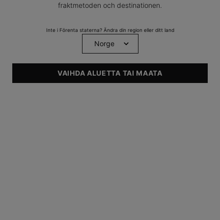
fraktmetoden och destinationen.
NYHET
Inte i Förenta staterna? Ändra din region eller ditt land
VAIHDA ALUETTA TAI MAATA
A.G.E. Interrupter Ultra
Serum
Åtstramande serum för huden
0
0
Finns endast i en storlek
30 ml
UPPTÄCK