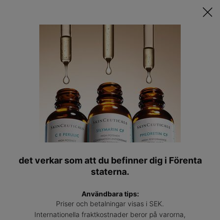
Upptäck Din Skräddarsydda Hudvårdsrutin ǀ
STARTA QUIZET
Hitta
en
Main content
expert
Nattserum
SkinCeuticals nattserum är formulerade med kraftfulla,
högkoncentrerade ingredienser för att hjälpa till att minska
synliga ålderstecknen medan du sover.
det verkar som att du befinner dig i Förenta
LÄS MER OM NATTSERUM
👁
staterna.
Användbara tips:
Priser och betalningar visas i SEK.
Sort By
Filter
Filtermeny
Internationella fraktkostnader beror på varorna,