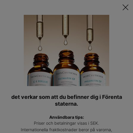
Upptäck Din Skräddarsydda Hudvårdsrutin ǀ
STARTA QUIZET
Hitta
en
Main content
expert
Back to Ingredienser
det verkar som att du befinner dig i Förenta
staterna.
E-Vitamin (Alpha-
Användbara tips:
Priser och betalningar visas i SEK.
Internationella fraktkostnader beror på varorna,