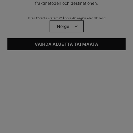
Tokoferol)
fraktmetoden och destinationen.
Fördelar med att lägga till vitamin E i din hudvårdsrutin.
Inte i Förenta staterna? Ändra din region eller ditt land
VANLIGA FRÅGOR OM VITAMIN E (ALFA-TOKOFEROL) >
VAIHDA ALUETTA TAI MAATA