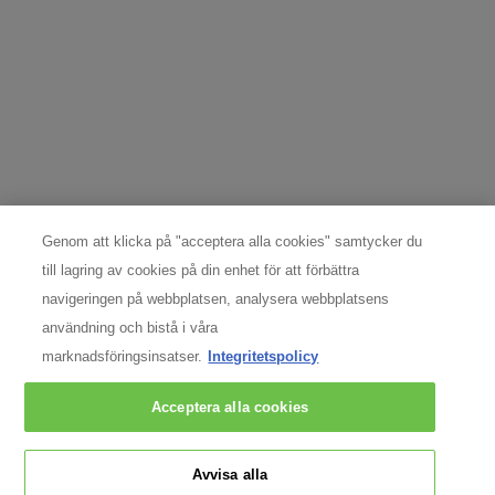
REGISTRERA MIG
DATASKYDDSOMBUD
För frågor och förfrågningar angående individuella rättigheter
kontakta: Nordic Data Protection Officer,
nordicdpo@loreal.com
& 08 598 969 30.
TILLVERKARINFORMATION
Genom att klicka på "acceptera alla cookies" samtycker du
till lagring av cookies på din enhet för att förbättra
COSMETIQUE ACTIVE INTERNATIONAL
Distributed by CAI 62 quai Charles Pasqua 92300
navigeringen på webbplatsen, analysera webbplatsens
Levallois-Perret France
användning och bistå i våra
consumercare@dk.oaccare.com
marknadsföringsinsatser.
Integritetspolicy
Följ oss
Acceptera alla cookies
Avvisa alla