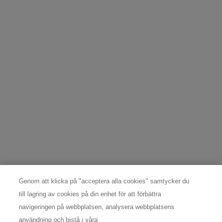
Jag förstår att jag enkelt kan återkalla mitt samtycke när som helst
genom att klicka på länken "avsluta prenumerationen" längst ner i
varje e-postmeddelande och hantera mina inställningar. För att läsa
mer om dina rättigheter och hur L’Oréal använder din information, se
*
vår
integritetspolicy
.
Denna webbplats skyddas av Cloudflare och dess integritetspolicy.
REGISTRERA MIG
DATASKYDDSOMBUD
För frågor och förfrågningar angående individuella rättigheter
kontakta: Nordic Data Protection Officer,
nordicdpo@loreal.com
& 08 598 969 30.
TILLVERKARINFORMATION
Genom att klicka på "acceptera alla cookies" samtycker du
till lagring av cookies på din enhet för att förbättra
COSMETIQUE ACTIVE INTERNATIONAL
Distributed by CAI 62 quai Charles Pasqua 92300
navigeringen på webbplatsen, analysera webbplatsens
Levallois-Perret France
användning och bistå i våra