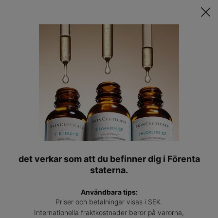
Upptäck Din Skräddarsydda Hudvårdsrutin ǀ
STARTA QUIZET
Hitta
en
Main content
expert
Back to Ingredienser
det verkar som att du befinner dig i Förenta
Glycerin
staterna.
Fördelar med att lägga till glycerin i din hudvårdsrutin.
Användbara tips:
Priser och betalningar visas i SEK.
Internationella fraktkostnader beror på varorna,
VANLIGA FRÅGOR OM GLYCERIN >