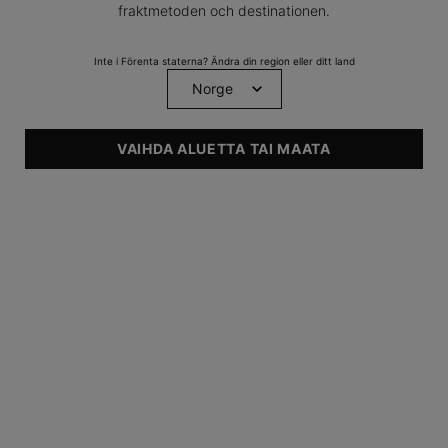
fraktmetoden och destinationen.
Vitamin B5-serum med
hyaluronsyra
Inte i Förenta staterna? Ändra din region eller ditt land
0
0
Finns endast i en storlek
30 ml
VAIHDA ALUETTA TAI MAATA
UPPTÄCK
Footer navigation
PRENUMERERA PÅ SKINCEUTICALS NYHETSBREV
Obligatoriska fält är markerade med en asterisk (*)
Annan könsidentitet
Kvinna
Man
newslettersignup.title.legend
Förnamn
*
Efternamn
*