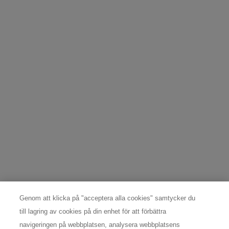
*
vår
integritetspolicy
.
Denna webbplats skyddas av Cloudflare och dess integritetspolicy.
REGISTRERA MIG
DATASKYDDSOMBUD
För frågor och förfrågningar angående individuella rättigheter
kontakta: Nordic Data Protection Officer,
nordicdpo@loreal.com
& 08 598 969 30.
TILLVERKARINFORMATION
COSMETIQUE ACTIVE INTERNATIONAL
Distributed by CAI 62 quai Charles Pasqua 92300
Genom att klicka på "acceptera alla cookies" samtycker du
Levallois-Perret France
consumercare@dk.oaccare.com
till lagring av cookies på din enhet för att förbättra
navigeringen på webbplatsen, analysera webbplatsens