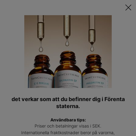
Upptäck Din Skräddarsydda Hudvårdsrutin ǀ
STARTA QUIZET
Hitta
en
VI HITTADE TYVÄRR INGA RESULTAT FÖR DIN SÖKNING.
Main content
expert
PROVA MED ANDRA ORD.
DU KANSKE OCKSÅ GILLAR
det verkar som att du befinner dig i Förenta
staterna.
Användbara tips:
Priser och betalningar visas i SEK.
Internationella fraktkostnader beror på varorna,
Hydrating B5