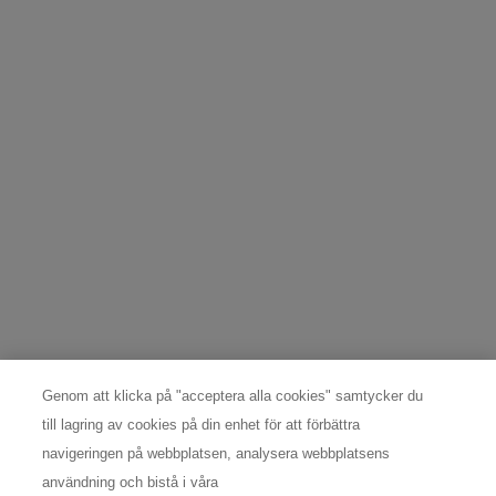
REGISTRERA MIG
DATASKYDDSOMBUD
För frågor och förfrågningar angående individuella rättigheter
kontakta: Nordic Data Protection Officer,
nordicdpo@loreal.com
& 08 598 969 30.
TILLVERKARINFORMATION
COSMETIQUE ACTIVE INTERNATIONAL
Distributed by CAI 62 quai Charles Pasqua 92300
Levallois-Perret France
consumercare@dk.oaccare.com
Genom att klicka på "acceptera alla cookies" samtycker du
Följ oss
till lagring av cookies på din enhet för att förbättra
navigeringen på webbplatsen, analysera webbplatsens
användning och bistå i våra