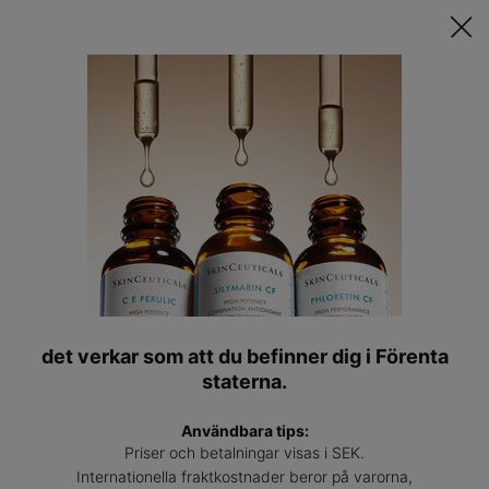
Upptäck Din Skräddarsydda Hudvårdsrutin ǀ
STARTA QUIZET
Hitta
en
Main content
expert
Back to Hem
(0)
—
Skriv en recension
0/5
null 
det verkar som att du befinner dig i Förenta
staterna.
Användbara tips:
Priser och betalningar visas i SEK.
Internationella fraktkostnader beror på varorna,