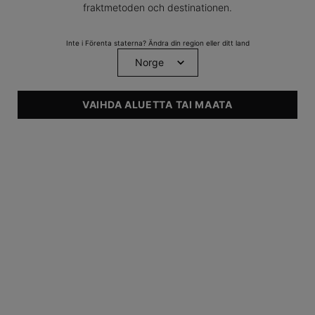
fraktmetoden och destinationen.
Inte i Förenta staterna? Ändra din region eller ditt land
VAIHDA ALUETTA TAI MAATA
HITTA EN KLINIK
PDP Product Benefits Section
Fördelar med