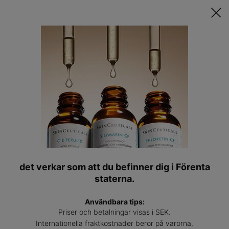
Upptäck Din Skräddarsydda Hudvårdsrutin ǀ
STARTA QUIZET
Hitta
en
VI HITTADE TYVÄRR INGA RESULTAT FÖR DIN SÖKNING.
Main content
expert
PROVA MED ANDRA ORD.
DU KANSKE OCKSÅ GILLAR
det verkar som att du befinner dig i Förenta
staterna.
Användbara tips:
Priser och betalningar visas i SEK.
Internationella fraktkostnader beror på varorna,
Hydrating B5