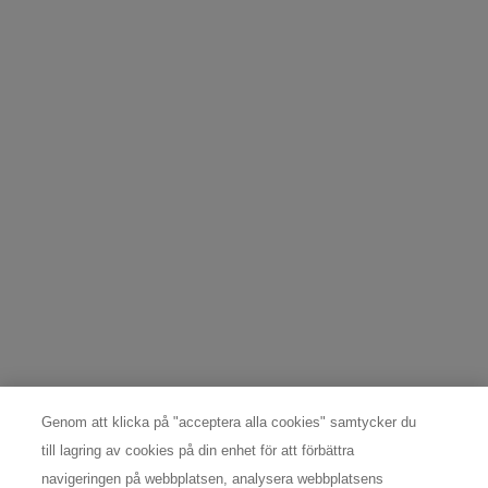
*
vår
integritetspolicy
.
Denna webbplats skyddas av Cloudflare och dess integritetspolicy.
REGISTRERA MIG
DATASKYDDSOMBUD
För frågor och förfrågningar angående individuella rättigheter
kontakta: Nordic Data Protection Officer,
nordicdpo@loreal.com
& 08 598 969 30.
TILLVERKARINFORMATION
COSMETIQUE ACTIVE INTERNATIONAL
Distributed by CAI 62 quai Charles Pasqua 92300
Genom att klicka på "acceptera alla cookies" samtycker du
Levallois-Perret France
consumercare@dk.oaccare.com
till lagring av cookies på din enhet för att förbättra
navigeringen på webbplatsen, analysera webbplatsens