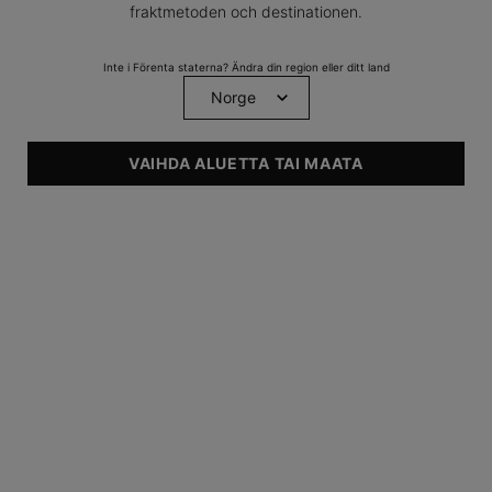
fraktmetoden och destinationen.
Vitamin B5-serum med
hyaluronsyra
Inte i Förenta staterna? Ändra din region eller ditt land
0
0
Finns endast i en storlek
30 ml
VAIHDA ALUETTA TAI MAATA
UPPTÄCK
Footer navigation
PRENUMERERA PÅ SKINCEUTICALS NYHETSBREV
Obligatoriska fält är markerade med en asterisk (*)
Annan könsidentitet
Kvinna
Man
newslettersignup.title.legend
Förnamn
*
Efternamn
*